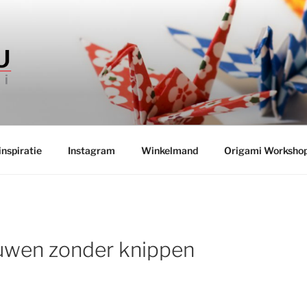
INKEL TSURU
 boeken uit Japan
nspiratie
Instagram
Winkelmand
Origami Worksho
uwen zonder knippen