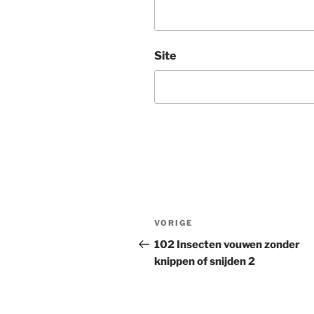
Site
Bericht
Vorig
VORIGE
navigatie
bericht
102 Insecten vouwen zonder
knippen of snijden 2