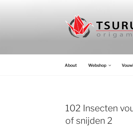
Ga
naar
de
inhoud
ORIGAMIW
Authentieke origami papier en
About
Webshop
Vouwi
102 Insecten vo
of snijden 2