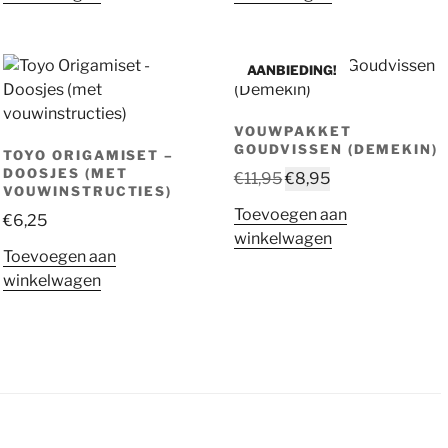
AANBIEDING!
VOUWPAKKET
GOUDVISSEN (DEMEKIN)
TOYO ORIGAMISET –
DOOSJES (MET
Oorspronkelijke
Huidige
€
11,95
€
8,95
VOUWINSTRUCTIES)
prijs
prijs
Toevoegen aan
€
6,25
was:
is:
winkelwagen
€11,95.
€8,95.
Toevoegen aan
winkelwagen