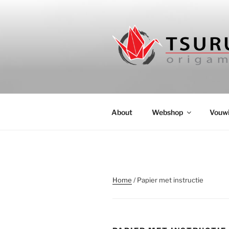
Ga
naar
de
inhoud
ORIGAMIW
Authentieke origami papier en
About
Webshop
Vouwi
Home
/ Papier met instructie