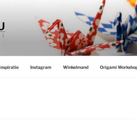
INKEL TSURU
 boeken uit Japan
nspiratie
Instagram
Winkelmand
Origami Worksho