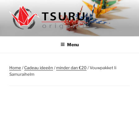
Ga
naar
de
inhoud
ORIGAMIWINKEL TSURU
Authentieke origami papier en boeken uit Japan
Menu
Home
/
Cadeau ideeën
/
minder dan €20
/ Vouwpakket Ii
Samuraihelm