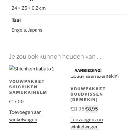
24 × 25 × 0,2 cm
Taal
Engels, Japans
Je zou ook kunnen houden van …
AANBIEDING!
VOUWPAKKET
SHICHIKEN
VOUWPAKKET
SAMURAIHELM
GOUDVISSEN
(DEMEKIN)
€
17,00
Oorspronkelijke
Huidige
€
11,95
€
8,95
Toevoegen aan
prijs
prijs
winkelwagen
Toevoegen aan
was:
is:
winkelwagen
€11,95.
€8,95.