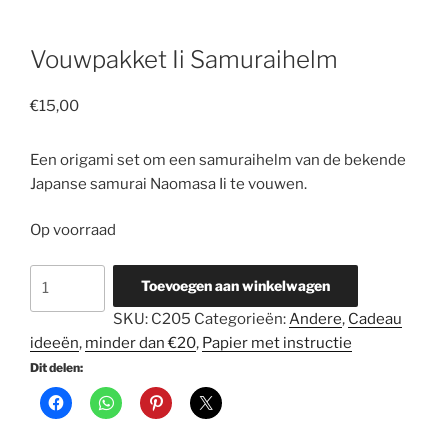
Vouwpakket Ii Samuraihelm
€
15,00
Een origami set om een samuraihelm van de bekende
Japanse samurai Naomasa Ii te vouwen.
Op voorraad
Vouwpakket
Toevoegen aan winkelwagen
Ii
SKU:
C205
Categorieën:
Andere
,
Cadeau
Samuraihelm
ideeën
,
minder dan €20
,
Papier met instructie
aantal
Dit delen: