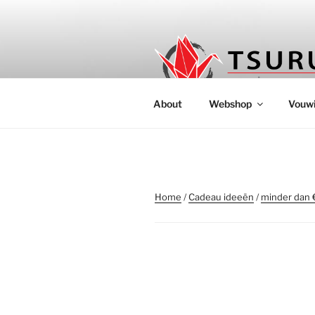
Ga
naar
de
inhoud
ORIGAMIW
Authentieke origami papier en
About
Webshop
Vouwi
Home
/
Cadeau ideeën
/
minder dan 