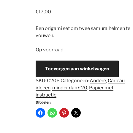
€
17,00
Een origami set om twee samuraihelmen te
vouwen.
Op voorraad
Vouwpakket
Toevoegen aan winkelwagen
Shichiken
Samuraihelm
SKU:
C206
Categorieën:
Andere
,
Cadeau
aantal
ideeën
,
minder dan €20
,
Papier met
instructie
Dit delen: