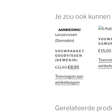
Je zou ook kunnen
AANBIEDING!
VOUWP
SAMU
€
15,00
VOUWPAKKET
GOUDVISSEN
Toevoe
(DEMEKIN)
winkel
Oorspronkelijke
Huidige
€
11,95
€
8,95
prijs
prijs
Toevoegen aan
was:
is:
winkelwagen
€11,95.
€8,95.
Gerelateerde prod