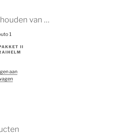
 houden van …
AKKET II
RAIHELM
gen aan
wagen
ucten