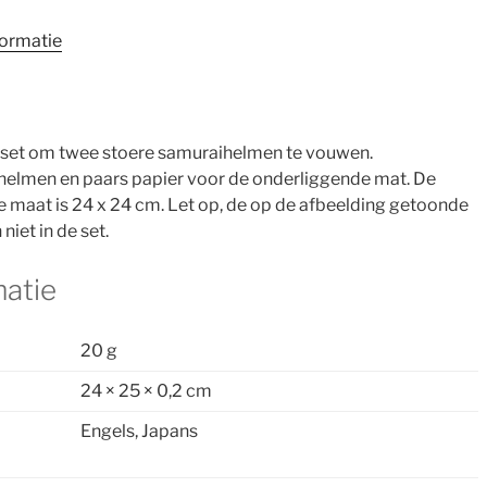
formatie
 set om twee stoere samuraihelmen te vouwen.
 helmen en paars papier voor de onderliggende mat. De
De maat is 24 x 24 cm. Let op, de op de afbeelding getoonde
iet in de set.
matie
20 g
24 × 25 × 0,2 cm
Engels, Japans