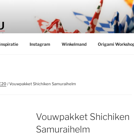
INKEL TSURU
 boeken uit Japan
nspiratie
Instagram
Winkelmand
Origami Worksho
€20
/ Vouwpakket Shichiken Samuraihelm
Vouwpakket Shichiken
Samuraihelm