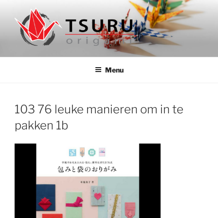
Ga
naar
de
inhoud
ORIGAMIWINKEL TSURU
Authentieke origami papier en boeken uit Japan
Menu
103 76 leuke manieren om in te
pakken 1b