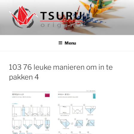
Ga
naar
de
inhoud
ORIGAMIWINKEL TSURU
Authentieke origami papier en boeken uit Japan
Menu
103 76 leuke manieren om in te
pakken 4