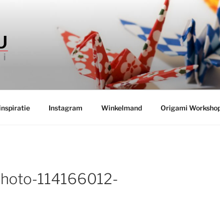
INKEL TSURU
 boeken uit Japan
nspiratie
Instagram
Winkelmand
Origami Worksho
photo-114166012-