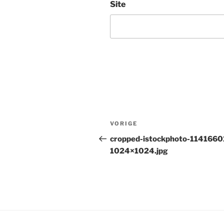
Site
Bericht
Vorig
VORIGE
navigatie
bericht
cropped-istockphoto-1141660
1024×1024.jpg