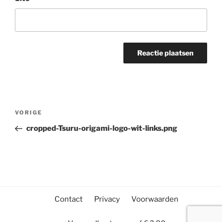
Bericht
Vorig
VORIGE
navigatie
bericht
cropped-Tsuru-origami-logo-wit-links.png
Contact
Privacy
Voorwaarden