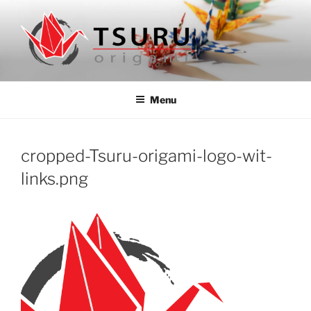
Ga
naar
de
inhoud
ORIGAMIWINKEL TSURU
Authentieke origami papier en boeken uit Japan
Menu
cropped-Tsuru-origami-logo-wit-
links.png